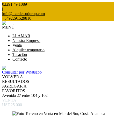
02291 49 1089
|
info@mardelsudprop.com
+5492291529810
MENÚ
LLAMAR
Nuestra Empresa
Venta
Alquiler temporario
Tasación
Contacto
Consultar por Whatsapp
VOLVER A
RESULTADOS
AGREGAR A
FAVORITOS
Avenida 27 entre 104 y 102
VENTA
USD25.000