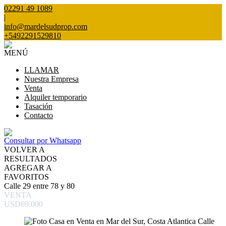
02291 49 1089
|
info@mardelsudprop.com
+5492291529810
MENÚ
LLAMAR
Nuestra Empresa
Venta
Alquiler temporario
Tasación
Contacto
Consultar por Whatsapp
VOLVER A
RESULTADOS
AGREGAR A
FAVORITOS
Calle 29 entre 78 y 80
VENTA
USD69.000