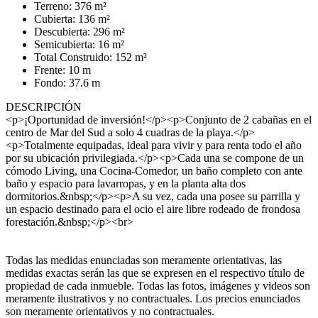
Terreno: 376 m²
Cubierta: 136 m²
Descubierta: 296 m²
Semicubierta: 16 m²
Total Construido: 152 m²
Frente: 10 m
Fondo: 37.6 m
DESCRIPCIÓN
<p>¡Oportunidad de inversión!</p><p>Conjunto de 2 cabañas en el
centro de Mar del Sud a solo 4 cuadras de la playa.</p>
<p>Totalmente equipadas, ideal para vivir y para renta todo el año
por su ubicación privilegiada.</p><p>Cada una se compone de un
cómodo Living, una Cocina-Comedor, un baño completo con ante
baño y espacio para lavarropas, y en la planta alta dos
dormitorios.&nbsp;</p><p>A su vez, cada una posee su parrilla y
un espacio destinado para el ocio el aire libre rodeado de frondosa
forestación.&nbsp;</p><br>
Todas las medidas enunciadas son meramente orientativas, las
medidas exactas serán las que se expresen en el respectivo título de
propiedad de cada inmueble. Todas las fotos, imágenes y videos son
meramente ilustrativos y no contractuales. Los precios enunciados
son meramente orientativos y no contractuales.