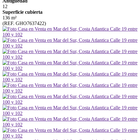
Antigüedad
12
Superficie cubierta
136 m²
(REF. GHO7637422)