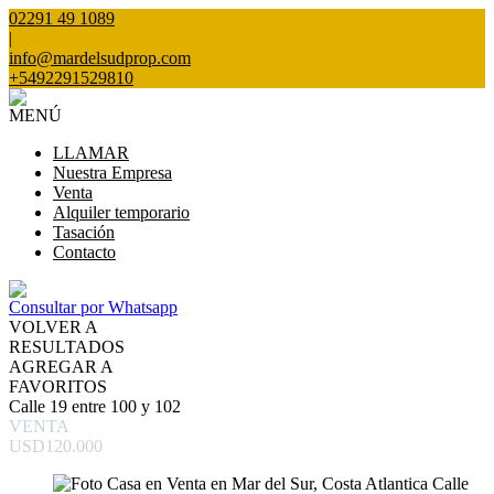
02291 49 1089
|
info@mardelsudprop.com
+5492291529810
MENÚ
LLAMAR
Nuestra Empresa
Venta
Alquiler temporario
Tasación
Contacto
Consultar por Whatsapp
VOLVER A
RESULTADOS
AGREGAR A
FAVORITOS
Calle 19 entre 100 y 102
VENTA
USD120.000