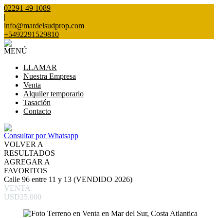
02291 49 1089
|
info@mardelsudprop.com
+5492291529810
MENÚ
LLAMAR
Nuestra Empresa
Venta
Alquiler temporario
Tasación
Contacto
Consultar por Whatsapp
VOLVER A
RESULTADOS
AGREGAR A
FAVORITOS
Calle 96 entre 11 y 13 (VENDIDO 2026)
VENTA
USD25.000