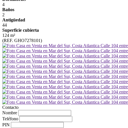
4
Baños
2
Antigüedad
44
Superficie cubierta
124 m²
(REF. GHO7278101)
Contacto
Nombre
Teléfono
PIN