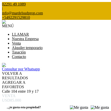
02291 49 1089
|
info@mardelsudprop.com
+5492291529810
MENÚ
LLAMAR
Nuestra Empresa
Venta
Alquiler temporario
Tasación
Contacto
Consultar por Whatsapp
VOLVER A
RESULTADOS
AGREGAR A
FAVORITOS
Calle 104 entre 19 y 17
VENTA
USD85.000
,
¿te gusta esta propiedad?