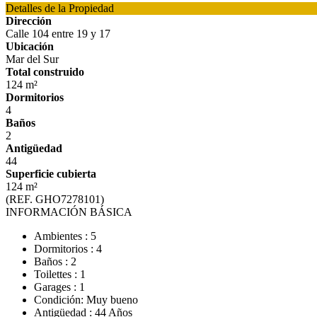
Detalles de la Propiedad
Dirección
Calle 104 entre 19 y 17
Ubicación
Mar del Sur
Total construido
124 m²
Dormitorios
4
Baños
2
Antigüedad
44
Superficie cubierta
124 m²
(REF. GHO7278101)
INFORMACIÓN BÁSICA
Ambientes : 5
Dormitorios : 4
Baños : 2
Toilettes : 1
Garages : 1
Condición: Muy bueno
Antigüedad : 44 Años