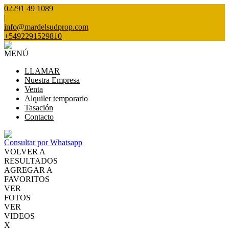
02291 49 1089
|
info@mardelsudprop.com
+5492291529810
MENÚ
LLAMAR
Nuestra Empresa
Venta
Alquiler temporario
Tasación
Contacto
Consultar por Whatsapp
VOLVER A
RESULTADOS
AGREGAR A
FAVORITOS
VER
FOTOS
VER
VIDEOS
X