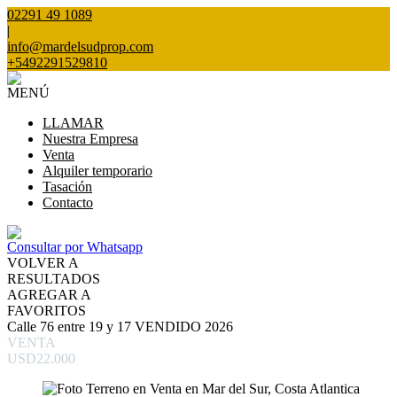
02291 49 1089
|
info@mardelsudprop.com
+5492291529810
MENÚ
LLAMAR
Nuestra Empresa
Venta
Alquiler temporario
Tasación
Contacto
Consultar por Whatsapp
VOLVER A
RESULTADOS
AGREGAR A
FAVORITOS
Calle 76 entre 19 y 17 VENDIDO 2026
VENTA
USD22.000